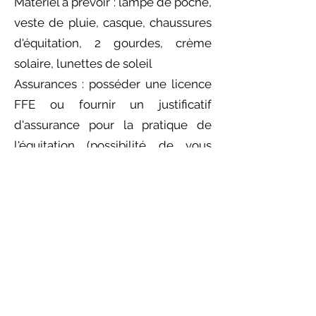
Matériel à prévoir : lampe de poche,
veste de pluie, casque, chaussures
d'équitation, 2 gourdes, crème
solaire, lunettes de soleil
Assurances : posséder une licence
FFE ou fournir un justificatif
d'assurance pour la pratique de
l'équitation (possibilité de vous
délivrer une licence FFE).
"Venez nous accompagner pour
profiter de cette belle
chevauchée"
Ca m'intéresse