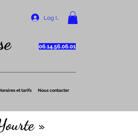
Log In
se
06.14.56.06.01
Horaires et tarifs
Nous contacter
Yourte »