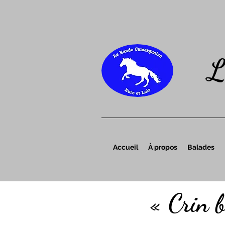
L
Accueil
À propos
Balades
« Crin b